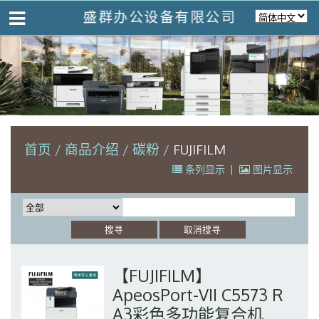
盛群办公设备有限公司
首页
商品介绍
碳粉
FUJIFILM
条列显示
|
图片显示
【FUJIFILM】
ApeosPort-VII C5573 R
A3彩色多功能复合机