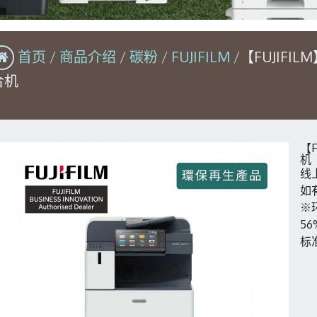
首页
商品介绍
碳粉
FUJIFILM
【FUJIFILM
合机
【F
机
线
如
※
5
标