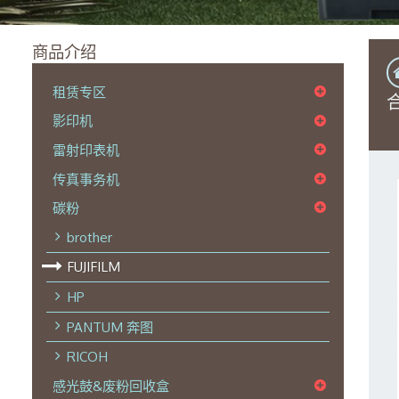
商品介绍
租赁专区
影印机
雷射印表机
传真事务机
碳粉
brother
FUJIFILM
HP
PANTUM 奔图
RICOH
感光鼓&废粉回收盒