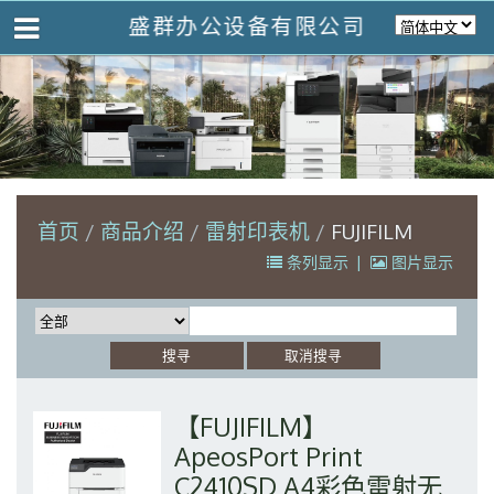
盛群办公设备有限公司
首页
商品介绍
雷射印表机
FUJIFILM
条列显示
|
图片显示
【FUJIFILM】
ApeosPort Print
C2410SD A4彩色雷射无