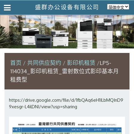
盛群办公设备有限公司
首页
共同供应契约
影印机租赁
LP5-
114034_影印机租赁_雷射数位式影印基本月
租费型
https://drive.google.com/file/d/1fbQAq6eH1ILbMQInD9
9xesgr-L4ilDNI/view?usp=sharing