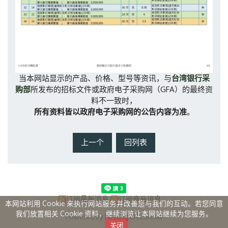
当本网站显示的产品、价格、型号等资讯，与
台湾银行采
购部
所发布的招标文件或政府电子采购网（
GFA
）的最终资
料不一致时，
所有资料皆以政府电子采购网的公告内容为准
。
上一个
回列表
订阅最新消息
订阅商品讯息
本网站利用 Cookie 来执行网站服务并改善您与我们的互动。若您同意
我们放置相关 Cookie 资料，继续浏览让本网站继续为您服务。
Powered by hosting.url.com.tw