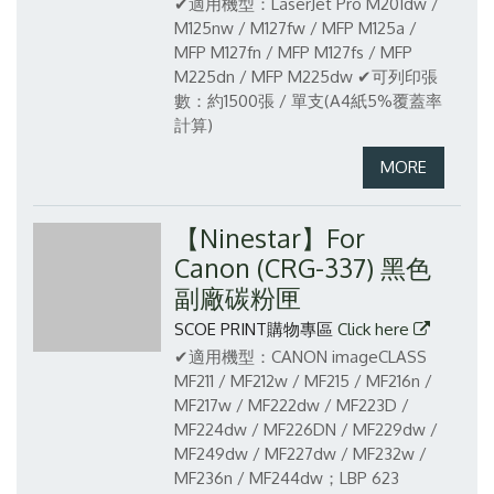
✔適用機型：LaserJet Pro M201dw /
M125nw / M127fw / MFP M125a /
MFP M127fn / MFP M127fs / MFP
M225dn / MFP M225dw
✔可列印張
數：約1500張 / 單支(A4紙5%覆蓋率
計算)
【Ninestar】For
Canon (CRG-337) 黑色
副廠碳粉匣
SCOE PRINT購物專區
Click here
✔適用機型：CANON imageCLASS
MF211 / MF212w / MF215 / MF216n /
MF217w / MF222dw / MF223D /
MF224dw / MF226DN / MF229dw /
MF249dw / MF227dw / MF232w /
MF236n / MF244dw；LBP 623