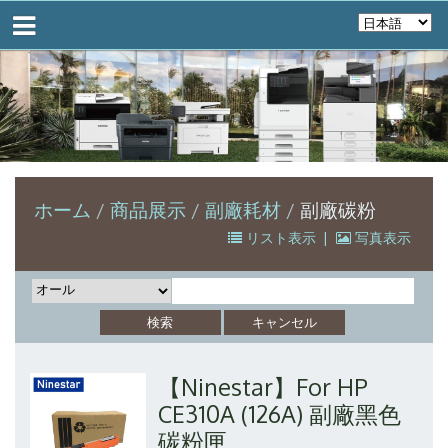
ホーム
商品展示
副廠耗材
副廠碳粉
リスト表示
|
写真表示
【Ninestar】For HP
CE310A (126A) 副廠黑色
碳粉匣