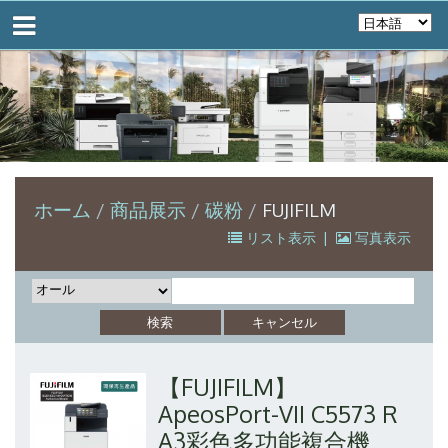
ホーム
商品展示
碳粉
FUJIFILM
リスト表示
|
写真表示
【FUJIFILM】
ApeosPort-VII C5573 R
A3彩色多功能複合機