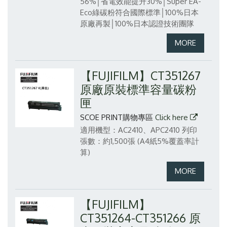
56%│省電效能提升30%│Super EA-
Eco綠碳粉符合國際標準│100%日本
原廠再製│100%日本認證技術團隊
【FUJIFILM】CT351267
原廠原裝標準容量碳粉
匣
SCOE PRINT購物專區
Click here
適用機型：AC2410、APC2410
列印
張數：約1,500張 (A4紙5%覆蓋率計
算)
【FUJIFILM】
CT351264-CT351266 原