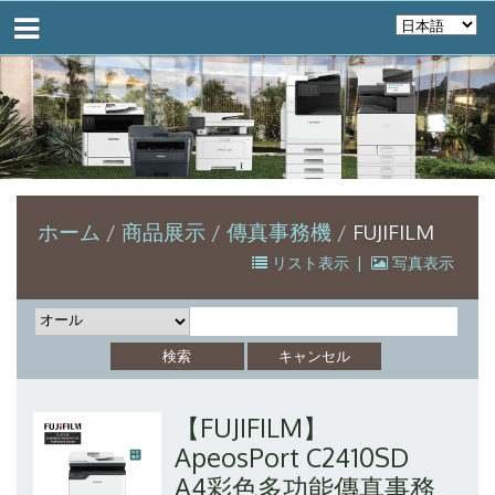
ホーム
商品展示
傳真事務機
FUJIFILM
リスト表示
|
写真表示
【FUJIFILM】
ApeosPort C2410SD
A4彩色多功能傳真事務