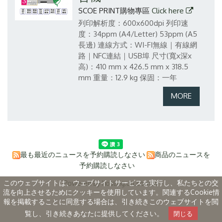
SCOE PRINT購物專區
Click here
列印解析度：600x600dpi
列印速
度：34ppm (A4/Letter) 53ppm (A5
長邊)
連線方式：WI-FI無線｜有線網
路｜NFC連結｜USB埠
尺寸(寬x深x
高)：410 mm x 426.5 mm x 318.5
mm
重量：12.9 kg
保固：一年
最も最近のニュースを予約購読しなさい
商品のニュースを
予約購読しなさい
このウェブサイトは、ウェブサイトサービスを実行し、私たちとの交
Powered by hosting.url.com.tw
流を向上させるためにクッキーを使用しています。関連するCookie情
報を掲載することに同意する場合は、引き続きこのウェブサイトを閲
覧し、引き続きあなたに提供してください。