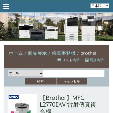
ホーム
商品展示
傳真事務機
brother
リスト表示
|
写真表示
【Brother】MFC-
L2770DW 雷射傳真複
合機