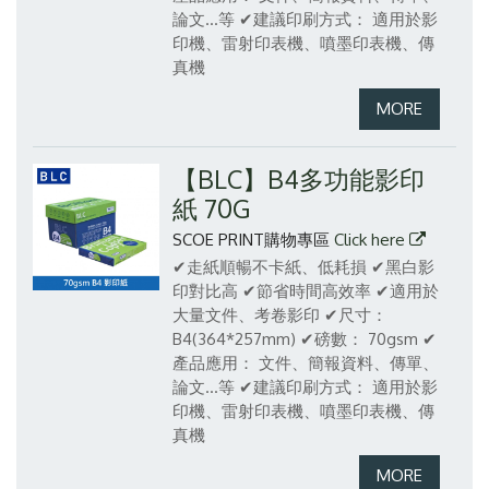
論文...等
✔建議印刷方式： 適用於影
印機、雷射印表機、噴墨印表機、傳
真機
【BLC】B4多功能影印
紙 70G
SCOE PRINT購物專區
Click here
✔走紙順暢不卡紙、低耗損
✔黑白影
印對比高
✔節省時間高效率
✔適用於
大量文件、考卷影印
✔尺寸：
B4(364*257mm)
✔磅數： 70gsm
✔
產品應用： 文件、簡報資料、傳單、
論文...等
✔建議印刷方式： 適用於影
印機、雷射印表機、噴墨印表機、傳
真機