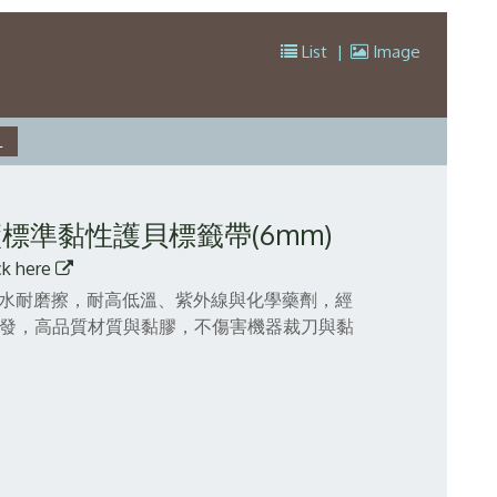
List
|
Image
原廠標準黏性護貝標籤帶(6mm)
ck here
，防水耐磨擦，耐高低溫、紫外線與化學藥劑，經
精心研發，高品質材質與黏膠，不傷害機器裁刀與黏