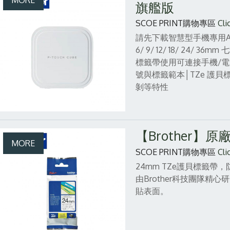
旗艦版
SCOE PRINT購物專區
Cli
請先下載智慧型手機專用App「P-
6/ 9/ 12/ 18/ 24
標籤帶使用可連接手機/電
號與標籤範本│TZe 護
剝等特性
【Brother】
SCOE PRINT購物專區
Cli
24mm TZe護貝標籤
由Brother科技團隊
貼表面。