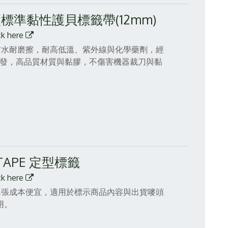
原廠標準黏性護貝標籤帶(12mm)
ck here
帶，防水耐磨擦，耐高低溫、紫外線與化學藥劑，經
精心研發，高品質材質與黏膠，不傷害機器裁刀與黏
 TAPE 定型標籤
ck here
，單張成本便宜，適用於標示商品內容與出貨嘜頭
用。