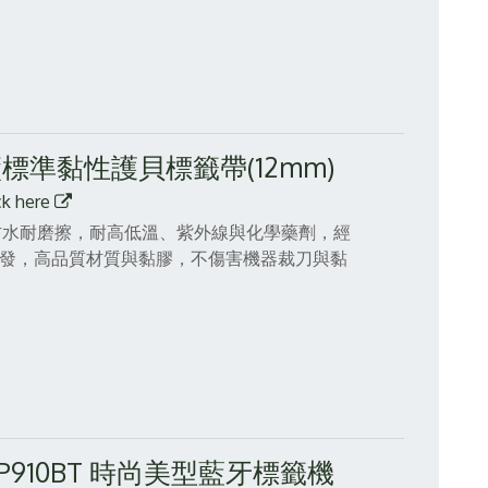
原廠標準黏性護貝標籤帶(12mm)
ck here
帶，防水耐磨擦，耐高低溫、紫外線與化學藥劑，經
精心研發，高品質材質與黏膠，不傷害機器裁刀與黏
PT-P910BT 時尚美型藍牙標籤機