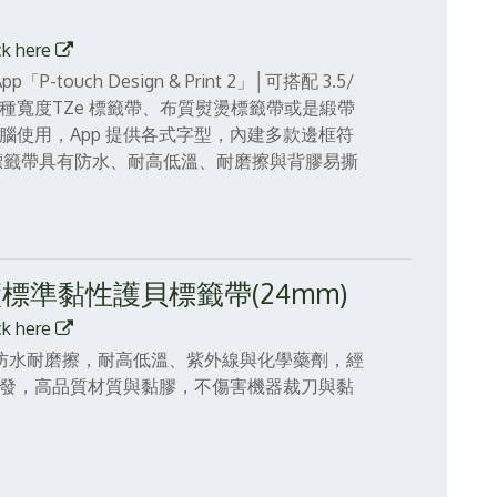
ck here
touch Design & Print 2」│可搭配 3.5/
/ 36mm 七種寬度TZe 標籤帶、布質熨燙標籤帶或是緞帶
腦使用，App 提供各式字型，內建多款邊框符
貝標籤帶具有防水、耐高低溫、耐磨擦與背膠易撕
原廠標準黏性護貝標籤帶(24mm)
ck here
帶，防水耐磨擦，耐高低溫、紫外線與化學藥劑，經
精心研發，高品質材質與黏膠，不傷害機器裁刀與黏