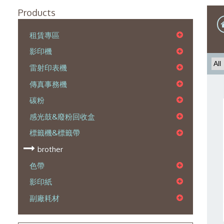
Products
租賃專區
影印機
雷射印表機
傳真事務機
碳粉
感光鼓&廢粉回收盒
標籤機&標籤帶
brother
色帶
影印紙
副廠耗材