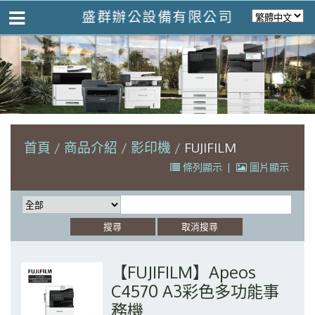
盛群辦公設備有限公司
首頁
商品介紹
影印機
FUJIFILM
條列顯示
|
圖片顯示
【FUJIFILM】Apeos
C4570 A3彩色多功能事
務機