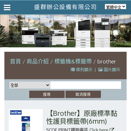
盛群辦公設備有限公司
首頁
商品介紹
標籤機&標籤帶
brother
條列顯示
|
圖片顯示
【Brother】原廠標準黏
性護貝標籤帶(6mm)
SCOE PRINT購物專區
Click here