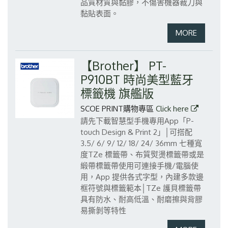
品質材質與黏膠，不傷害機器裁刀與
黏貼表面。
【Brother】 PT-
P910BT 時尚美型藍牙
標籤機 旗艦版
SCOE PRINT購物專區
Click here
請先下載智慧型手機專用App「P-
touch Design & Print 2」│可搭配
3.5/ 6/ 9/ 12/ 18/ 24/ 36mm 七種寬
度TZe 標籤帶、布質熨燙標籤帶或是
緞帶標籤帶使用可連接手機/電腦使
用，App 提供各式字型，內建多款邊
框符號與標籤範本│TZe 護貝標籤帶
具有防水、耐高低溫、耐磨擦與背膠
易撕剝等特性