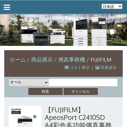
ホーム
商品展示
傳真事務機
FUJIFILM
リスト表示
|
写真表示
【FUJIFILM】
ApeosPort C2410SD
A4彩色多功能傳真事務