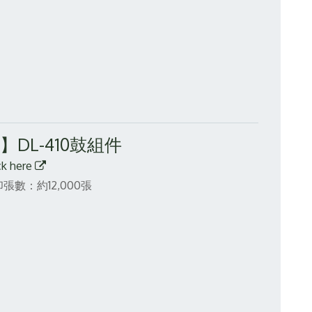
】DL-410鼓組件
ck here
張數：約12,000張