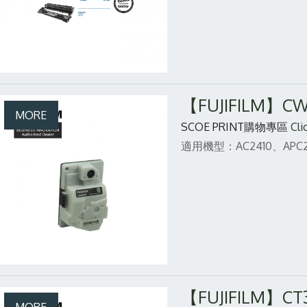
【FUJIFILM】
SCOE PRINT購物專區
Cli
適用機型：AC2410、APC2
【FUJIFILM】