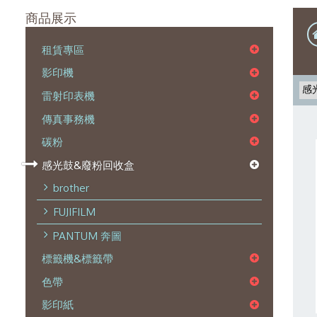
商品展示
租賃專區
影印機
雷射印表機
傳真事務機
碳粉
感光鼓&廢粉回收盒
brother
FUJIFILM
PANTUM 奔圖
標籤機&標籤帶
色帶
影印紙