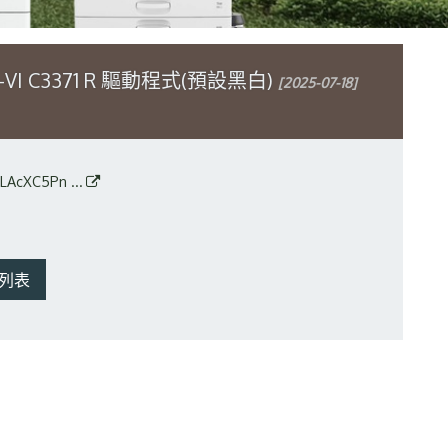
rt-VI C3371 R 驅動程式(預設黑白)
[2025-07-18]
LAcXC5Pn ...
列表