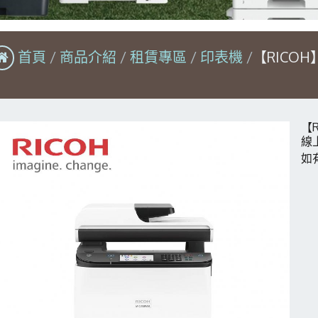
首頁
商品介紹
租賃專區
印表機
【RICOH
【
線
如