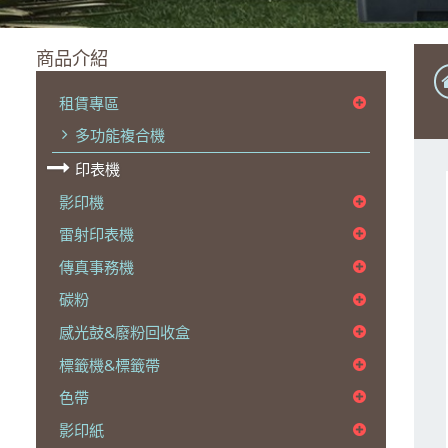
商品介紹
租賃專區
多功能複合機
印表機
影印機
雷射印表機
傳真事務機
碳粉
感光鼓&廢粉回收盒
標籤機&標籤帶
色帶
影印紙