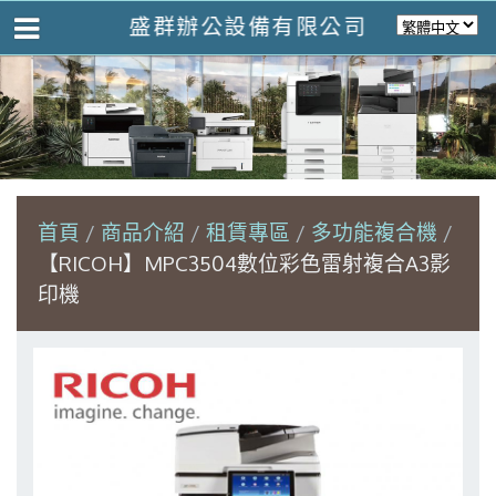
盛群辦公設備有限公司
首頁
商品介紹
租賃專區
多功能複合機
【RICOH】MPC3504數位彩色雷射複合A3影
印機