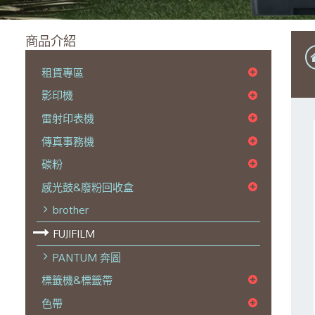
商品介紹
租賃專區
影印機
雷射印表機
傳真事務機
碳粉
感光鼓&廢粉回收盒
brother
FUJIFILM
PANTUM 奔圖
標籤機&標籤帶
色帶