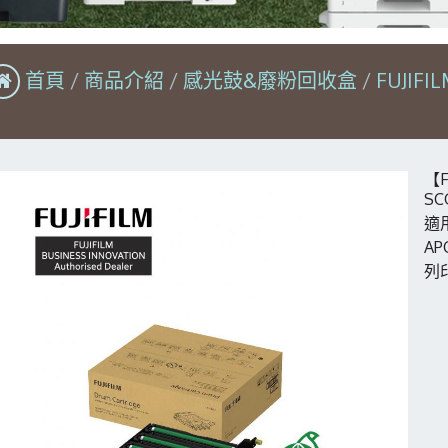
首頁
商品介紹
感光鼓&廢粉回收盒
FUJIFI
【F
SC
適用
AP
列