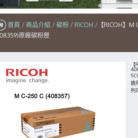
首頁
商品介紹
碳粉
RICOH
【RICOH】M C
408359)原廠碳粉匣
【R
40
SC
適用
列