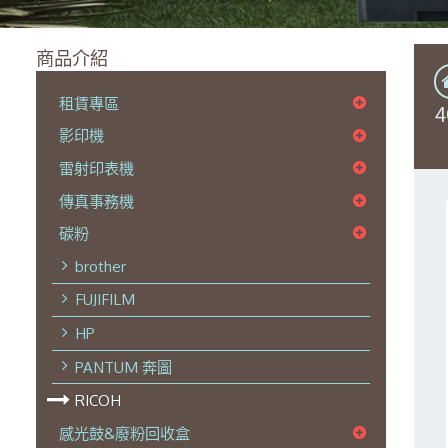
商品介紹
租賃專區
影印機
雷射印表機
傳真事務機
碳粉
brother
FUJIFILM
HP
PANTUM 奔圖
RICOH
感光鼓&廢粉回收盒