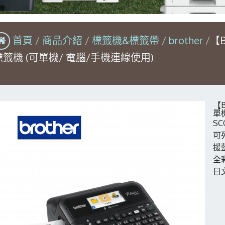
首頁
商品介紹
標籤機&標籤帶
brother
【B
標籤機 (可單機/ 電腦/手機連線使用)
【B
單
SC
可列
援
全
日