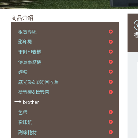
商品介紹
租賃專區
影印機
雷射印表機
傳真事務機
碳粉
感光鼓&廢粉回收盒
標籤機&標籤帶
brother
色帶
影印紙
副廠耗材