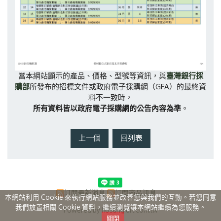
當本網站顯示的產品、價格、型號等資訊，與
臺灣銀行採
GFA
購部
所發布的招標文件或政府電子採購網（
）的最終資
料不一致時，
所有資料皆以政府電子採購網的公告內容為準
。
上一個
回列表
訂閱最新消息
訂閱商品訊息
本網站利用 Cookie 來執行網站服務並改善您與我們的互動。若您同意
我們放置相關 Cookie 資料，繼續瀏覽讓本網站繼續為您服務。
Powered by hosting.url.com.tw